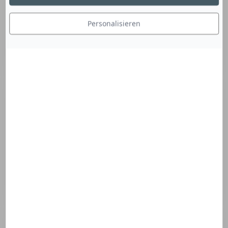
Active Defense Environmental
Technologie
Personalisieren
Antalgicine-Technologie
Aquagenium patent
Biphase-mizellare Technologie
Cellular Bioprotection Technologie
COMPLEXE BRONZ
D.A.F. Technologie