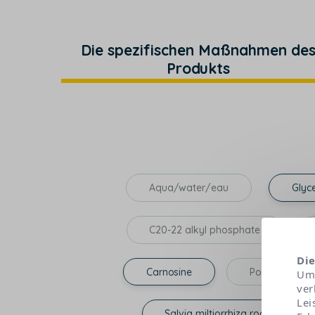
Die spezifischen Maßnahmen de
Produkts
Aqua/water/eau
Glyce
C20-22 alkyl phosphate
Die
Carnosine
Polyacrylate 
Um 
ver
Lei
Salvia miltiorrhiza root extract