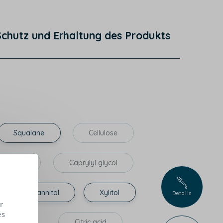
Schutz und Erhaltung des Produkts
Squalane
Cellulose
xanediol
Caprylyl glycol
Mannitol
Xylitol
Details
r
es
m-1
Citric acid