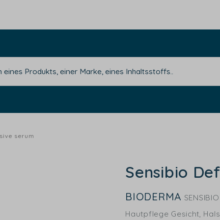
sive serum
Sensibio De
BIODERMA
SENSIBIO
Hautpflege Gesicht, Hal