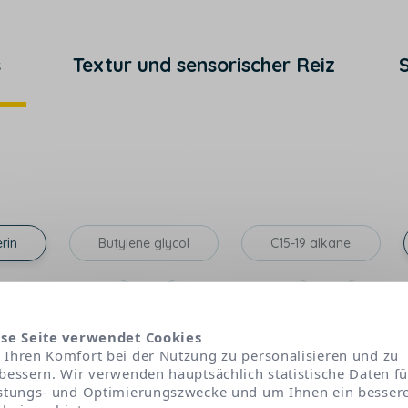
s
Textur und sensorischer Reiz
rin
Butylene glycol
C15-19 alkane
C20-22 alcohols
Pentylene glycol
1,2-he
se Seite verwendet Cookies
crosspolymer-6
Maltodextrin
Xanthan gum
Ihren Komfort bei der Nutzung zu personalisieren und zu
bessern. Wir verwenden hauptsächlich statistische Daten fü
stungs- und Optimierungszwecke und um Ihnen ein besser
Rhamnose
Biosaccharide gu