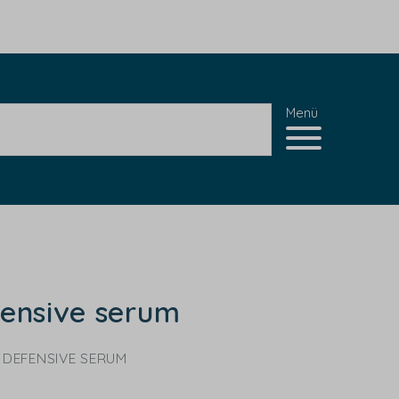
Menü
fensive serum
 DEFENSIVE SERUM
s