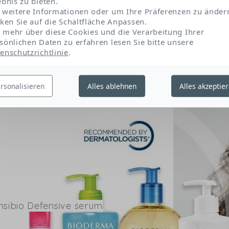
ebnis zu bieten.
 weitere Informationen oder um Ihre Präferenzen zu änder
cken Sie auf die Schaltfläche Anpassen.
Hydrolyzed hyaluronic acid
Sodium hydroxide
mehr über diese Cookies und die Verarbeitung Ihrer
sönlichen Daten zu erfahren lesen Sie bitte unsere
enschutzrichtlinie
.
 aktuellsten Bestandteile, die in unseren Formulierungen verwendet werden. 
rkt geben kann, überprüfen Sie bitte die Inhaltsstoffliste auf der Verpac
rsonalisieren
Alles ablehnen
Alles akzeptie
nsibio Defensive serum