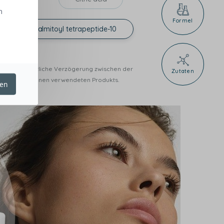
n
Formel
Palmitoyl tetrapeptide-10
Da es eine zeitliche Verzögerung zwischen der
Zutaten
kung des von Ihnen verwendeten Produkts.
ren