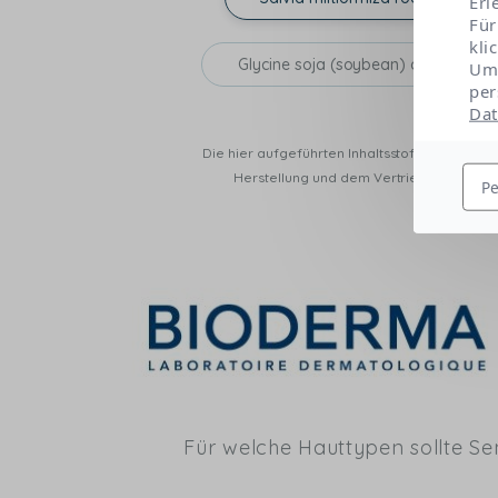
Erl
Für
kli
Glycine soja (soybean) oil
Um 
per
Dat
Die hier aufgeführten Inhaltsstoffe sind die
Herstellung und dem Vertrieb auf dem Ma
Pe
Für welche Hauttypen sollte Se