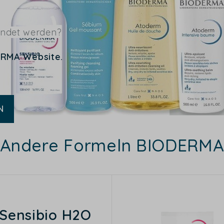
endet werden?
ERMA Website.
N
Andere Formeln BIODERMA
Sensibio H2O