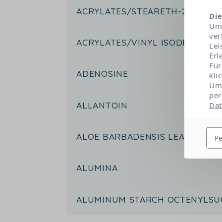
ACRYLATES/STEARETH-20 MET
Die
Um 
ver
ACRYLATES/VINYL ISODECANOA
Lei
Erl
Für
ADENOSINE
kli
Um 
per
ALLANTOIN
Dat
ALOE BARBADENSIS LEAF EXTR
Pe
ALUMINA
ALUMINUM STARCH OCTENYLSU