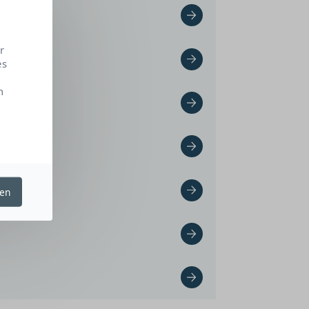
r
es
n
ren