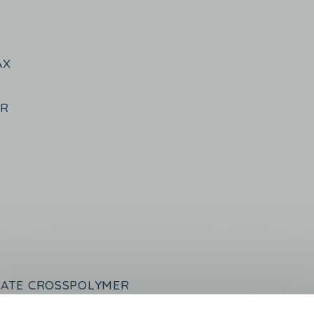
AX
ER
LATE CROSSPOLYMER