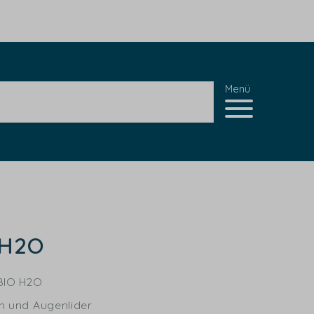
Menü
 H2O
BIO H2O
n und Augenlider