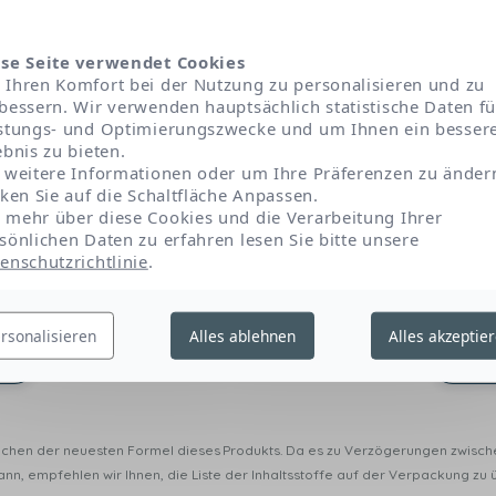
se Seite verwendet Cookies
Ihren Komfort bei der Nutzung zu personalisieren und zu
bessern. Wir verwenden hauptsächlich statistische Daten fü
stungs- und Optimierungszwecke und um Ihnen ein besser
ebnis zu bieten.
Peg-6 caprylic/capric glycerides
Polysorbate 20
 weitere Informationen oder um Ihre Präferenzen zu änder
cken Sie auf die Schaltfläche Anpassen.
mehr über diese Cookies und die Verarbeitung Ihrer
Fructooligosaccharides
Disodium edta
sönlichen Daten zu erfahren lesen Sie bitte unsere
enschutzrichtlinie
.
tylene glycol
Lysine
Azelaic acid
rsonalisieren
Alles ablehnen
Alles akzeptie
e
Hex
rechen der neuesten Formel dieses Produkts. Da es zu Verzögerungen zwisc
n, empfehlen wir Ihnen, die Liste der Inhaltsstoffe auf der Verpackung zu 