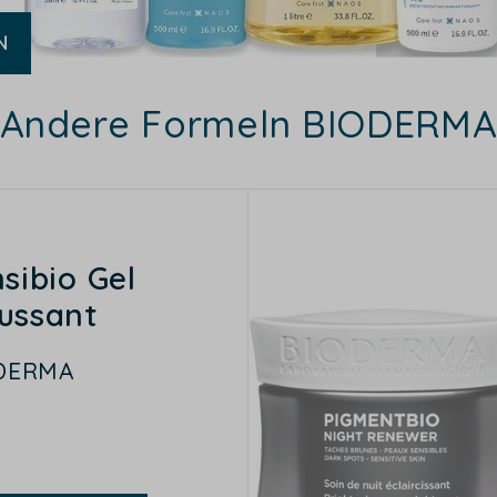
N
Andere Formeln BIODERMA
sibio Gel
ussant
DERMA