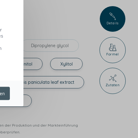
Details
r
es
Dipropylene glycol
n
Formel
Mannitol
Xylitol
Andrographis paniculata leaf extract
Zutaten
ren
apeptide-2
hen der Produktion und der Markteinführung
überprüfen.