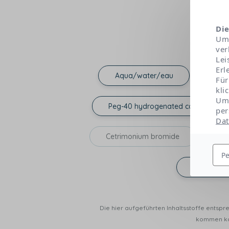
Die
Um 
ver
Lei
Erl
Aqua/water/eau
Für
kli
Um 
Peg-40 hydrogenated castor oil
per
Dat
Cetrimonium bromide
Bu
Pe
Rhamnos
Die hier aufgeführten Inhaltsstoffe entsp
kommen kan