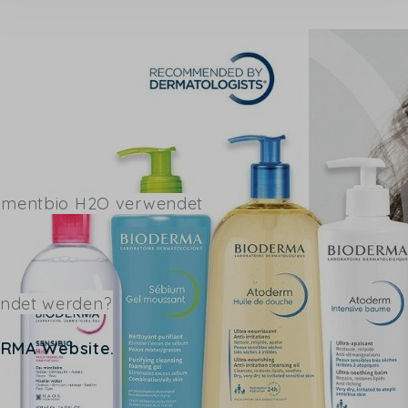
igmentbio H2O verwendet
endet werden?
ERMA Website.