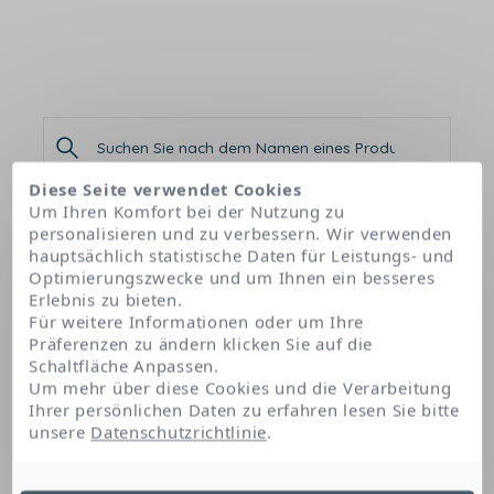
Diese Seite verwendet Cookies
Um Ihren Komfort bei der Nutzung zu
personalisieren und zu verbessern. Wir verwenden
Startseite
Unsere Produkte
Hydrabio Sérum
hauptsächlich statistische Daten für Leistungs- und
Optimierungszwecke und um Ihnen ein besseres
Erlebnis zu bieten.
Für weitere Informationen oder um Ihre
Hydrabio Sérum
Präferenzen zu ändern klicken Sie auf die
Schaltfläche Anpassen.
BIODERMA
Um mehr über diese Cookies und die Verarbeitung
Ihrer persönlichen Daten zu erfahren lesen Sie bitte
unsere
Datenschutzrichtlinie
.