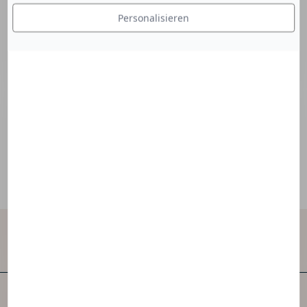
Molekulargewicht wird sie verwendet:
Personalisieren
- als feuchtigkeitsspendendes Mittel, um den
Wassergehalt der oberen Schichten der
Epidermis zu erhöhen,
- aufgrund ihrer Anti-Falten-Eigenschaften. Sie
hilft dabei, der Haut Volumen und Dichte zu
verleihen.
Kontaktieren Sie uns
NAOS ist eines der ersten unabhängigen