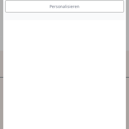
auch zur Homogenität oder Stabilität bei.
Personalisieren
Kontaktieren Sie uns
NAOS ist eines der ersten unabhängigen
Hautpflegeunternehmen der Welt.
NAOS hat 3 Marken geschaffen, die von der
Ekobiologie inspiriert sind.