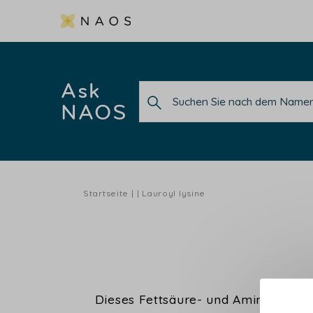
Ask
NAOS
Startseite
Lauroyl lysine
Dieses Fettsäure- und Aminosäurede