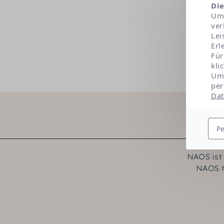
Die
Um 
ver
Lei
Erl
Für
kli
Um 
per
Dat
Pe
NAOS ist
NAOS h