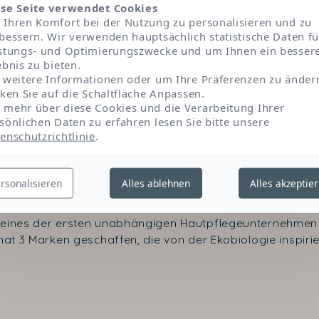
Nutzungsgenuss sicherzustellen.
se Seite verwendet Cookies
Ihren Komfort bei der Nutzung zu personalisieren und zu
bessern. Wir verwenden hauptsächlich statistische Daten fü
stungs- und Optimierungszwecke und um Ihnen ein besser
ebnis zu bieten.
 weitere Informationen oder um Ihre Präferenzen zu änder
cken Sie auf die Schaltfläche Anpassen.
mehr über diese Cookies und die Verarbeitung Ihrer
sönlichen Daten zu erfahren lesen Sie bitte unsere
enschutzrichtlinie
.
Kontaktieren Sie uns
rsonalisieren
Alles ablehnen
Alles akzeptie
 eines der ersten unabhängigen Hautpflegeunternehmen 
at 3 Marken geschaffen, die von der Ekobiologie inspirier