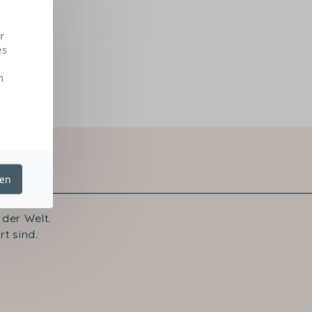
r
es
n
ren
der Welt.
t sind.