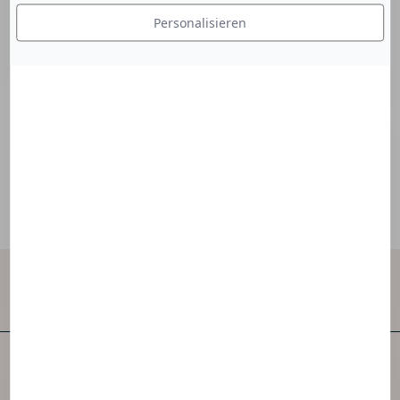
verwendet, um die epidermale Erneuerung zu
Personalisieren
fördern, indem abgestorbene Zellen beseitigt
werden.
Sie dient auch dazu, den pH-Wert des Produkts
zu stabilisieren.
Kontaktieren Sie uns
NAOS ist eines der ersten unabhängigen
Hautpflegeunternehmen der Welt.