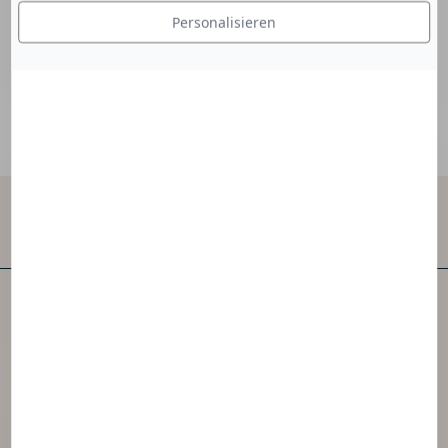
die Haut weich.
Personalisieren
Kontaktieren Sie uns
NAOS ist eines der ersten unabhängigen
Hautpflegeunternehmen der Welt.
NAOS hat 3 Marken geschaffen, die von der
Ekobiologie inspiriert sind.