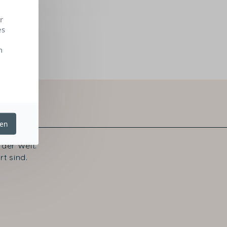
r
es
n
ren
der Welt.
t sind.