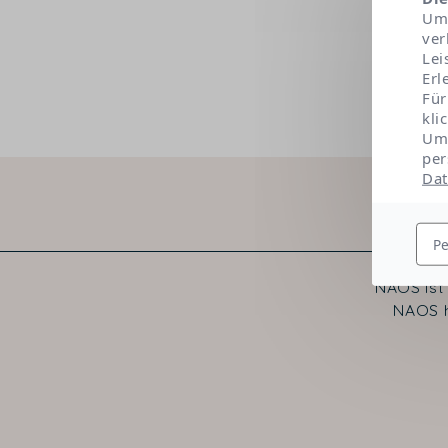
Um 
ver
Lei
Erl
Für
kli
Um 
per
Dat
Pe
NAOS ist
NAOS h