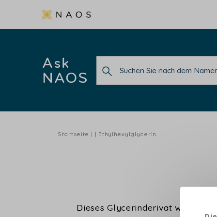
Ask
NAOS
Startseite
Ethylhexylglycerin
Dieses Glycerinderivat wird verw
Die