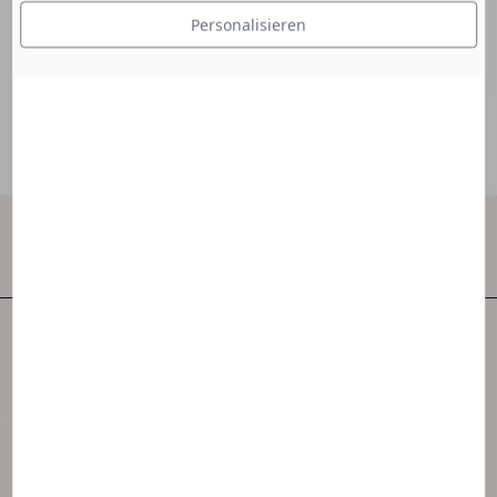
die Haut weich.
Personalisieren
Kontaktieren Sie uns
NAOS ist eines der ersten unabhängigen
Hautpflegeunternehmen der Welt.
NAOS hat 3 Marken geschaffen, die von der
Ekobiologie inspiriert sind.