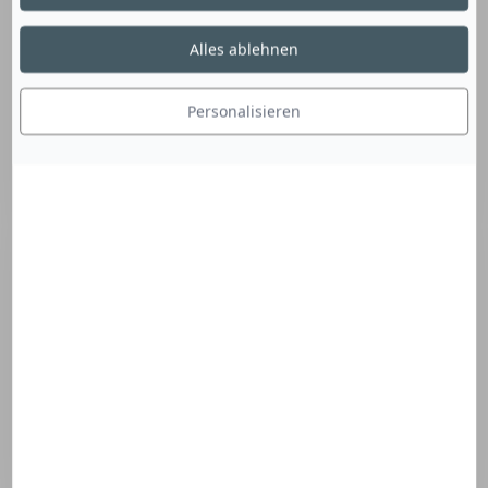
Alles ablehnen
Personalisieren
Feuchtigkeitsspendendes und tonisierendes
Gesichtswasser.
Zusammensetzung entdecken