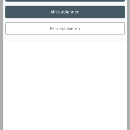
Alles ablehnen
Personalisieren
Der feuchtigkeitsspendende und beruhigende
Lippenstift.
Zusammensetzung entdecken