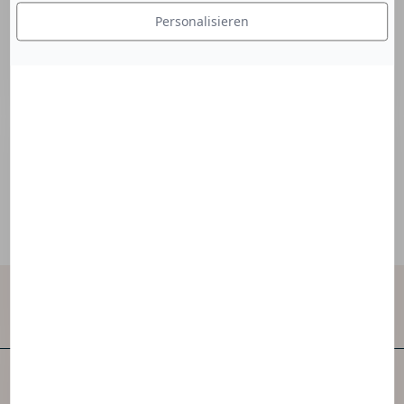
Personalisieren
Die Dual-Action-Mizellentechnologie pflegt die
Haut, indem sie die nährenden Aminosäuren
freisetzt und die Reinigungskraft des Öls für
eine klare, rückstandsfreie Haut verstärkt.
Kontakt
NAOS ist eines der ersten unabhängigen
Hautpflegeunternehmen der Welt.