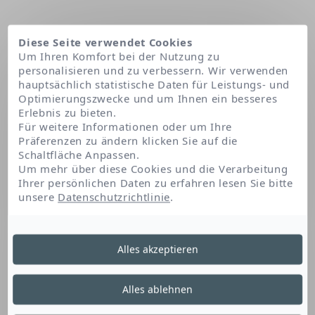
Diese Seite verwendet Cookies
Um Ihren Komfort bei der Nutzung zu
personalisieren und zu verbessern. Wir verwenden
hauptsächlich statistische Daten für Leistungs- und
Optimierungszwecke und um Ihnen ein besseres
Erlebnis zu bieten.
Für weitere Informationen oder um Ihre
Präferenzen zu ändern klicken Sie auf die
Schaltfläche Anpassen.
Startseite
Steareth-21
Um mehr über diese Cookies und die Verarbeitung
Ihrer persönlichen Daten zu erfahren lesen Sie bitte
unsere
Datenschutzrichtlinie
.
Steareth-21
Alles akzeptieren
Dieser Fettsäurealkohol-Derivat ermöglicht
Alles ablehnen
die Bildung und Stabilisierung der Textur des