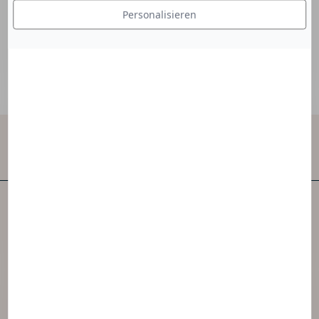
Stabilisierung der Textur des Produkts.
Personalisieren
Kontakt
NAOS ist eines der ersten unabhängigen
Hautpflegeunternehmen der Welt.
NAOS hat 3 Marken geschaffen, die von der
Ekobiologie inspiriert sind.