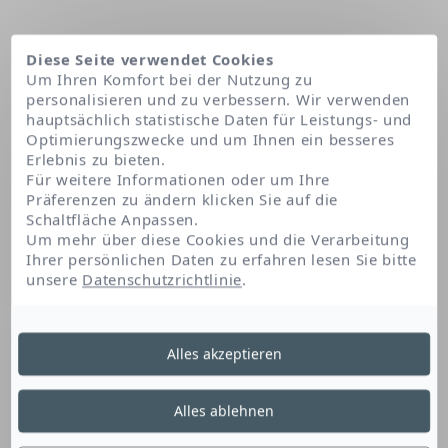
Diese Seite verwendet Cookies
Um Ihren Komfort bei der Nutzung zu
personalisieren und zu verbessern. Wir verwenden
hauptsächlich statistische Daten für Leistungs- und
Optimierungszwecke und um Ihnen ein besseres
Erlebnis zu bieten.
Für weitere Informationen oder um Ihre
Präferenzen zu ändern klicken Sie auf die
Schaltfläche Anpassen.
Startseite
Sodium polyacrylate
Um mehr über diese Cookies und die Verarbeitung
Ihrer persönlichen Daten zu erfahren lesen Sie bitte
unsere
Datenschutzrichtlinie
.
Sodium Polyacrylate
Alles akzeptieren
Dieses Acrylpolymer ist ein Geliermittel, das
Alles ablehnen
dem Produkt eine konsistente Textur verleiht.