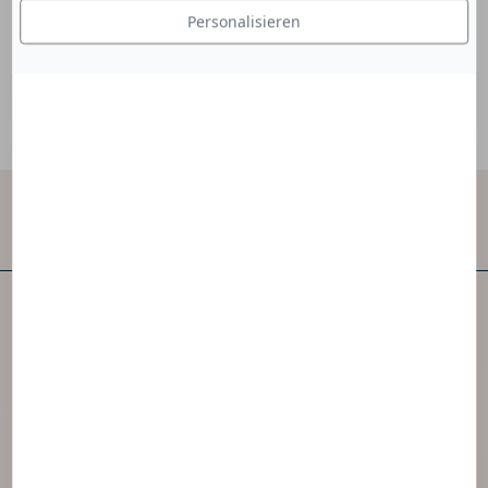
Personalisieren
Kontakt
NAOS ist eines der ersten unabhängigen
Hautpflegeunternehmen der Welt.
NAOS hat 3 Marken geschaffen, die von der
Ekobiologie inspiriert sind.