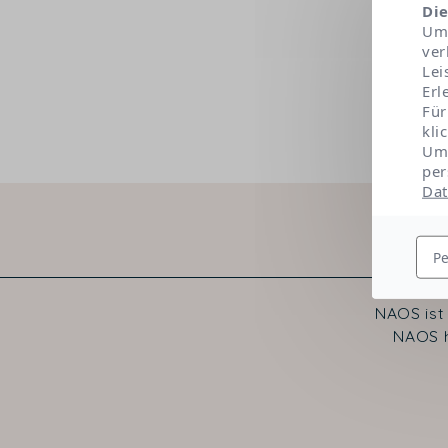
Die
Um 
ver
Lei
Erl
Für
kli
Um 
per
Dat
Pe
NAOS ist
NAOS h