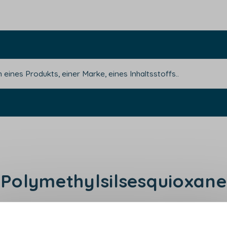
Polymethylsilsesquioxane
rer, der das transparente Aussehen des Produkts red