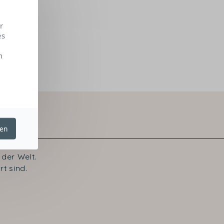
r
es
n
ren
der Welt.
t sind.