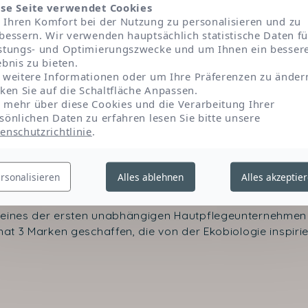
den Teint zu färben oder auszugleichen.
se Seite verwendet Cookies
Ihren Komfort bei der Nutzung zu personalisieren und zu
bessern. Wir verwenden hauptsächlich statistische Daten fü
stungs- und Optimierungszwecke und um Ihnen ein besser
ebnis zu bieten.
 weitere Informationen oder um Ihre Präferenzen zu änder
cken Sie auf die Schaltfläche Anpassen.
mehr über diese Cookies und die Verarbeitung Ihrer
sönlichen Daten zu erfahren lesen Sie bitte unsere
enschutzrichtlinie
.
Kontakt
rsonalisieren
Alles ablehnen
Alles akzeptie
 eines der ersten unabhängigen Hautpflegeunternehmen 
at 3 Marken geschaffen, die von der Ekobiologie inspirier