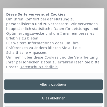
Diese Seite verwendet Cookies
Um Ihren Komfort bei der Nutzung zu
personalisieren und zu verbessern. Wir verwenden
hauptsächlich statistische Daten für Leistungs- und
Optimierungszwecke und um Ihnen ein besseres
Erlebnis zu bieten.
Für weitere Informationen oder um Ihre
Präferenzen zu ändern klicken Sie auf die
Schaltfläche Anpassen.
Startseite
Piroctone olamine
Um mehr über diese Cookies und die Verarbeitung
Ihrer persönlichen Daten zu erfahren lesen Sie bitte
unsere
Datenschutzrichtlinie
.
Piroctone Olamine
Alles akzeptieren
Pirocton-Olamin hemmt die Schuppenbildung.
Alles ablehnen
Es trägt auch zur Reinigung der Haut bei.