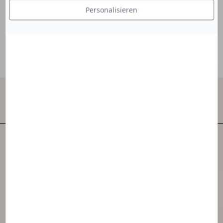
Personalisieren
Kontakt
NAOS ist eines der ersten unabhängigen
Hautpflegeunternehmen der Welt.
NAOS hat 3 Marken geschaffen, die von der
Ekobiologie inspiriert sind.