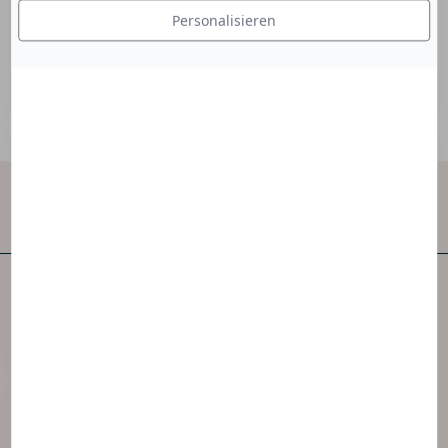
Textur des Produkts.
Personalisieren
Kontakt
NAOS ist eines der ersten unabhängigen
Hautpflegeunternehmen der Welt.
NAOS hat 3 Marken geschaffen, die von der
Ekobiologie inspiriert sind.