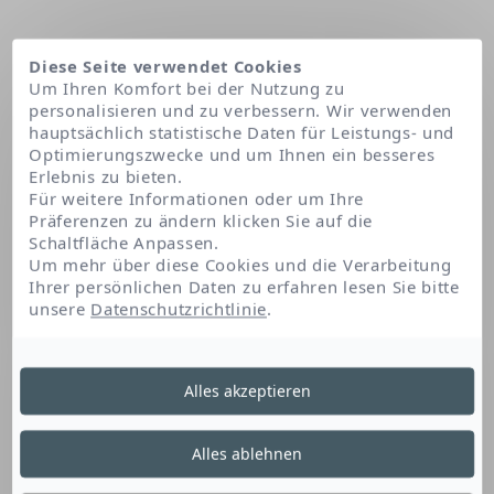
Diese Seite verwendet Cookies
Um Ihren Komfort bei der Nutzung zu
personalisieren und zu verbessern. Wir verwenden
hauptsächlich statistische Daten für Leistungs- und
Optimierungszwecke und um Ihnen ein besseres
Erlebnis zu bieten.
Für weitere Informationen oder um Ihre
Präferenzen zu ändern klicken Sie auf die
Schaltfläche Anpassen.
Startseite
Peg-2 stearate
Um mehr über diese Cookies und die Verarbeitung
Ihrer persönlichen Daten zu erfahren lesen Sie bitte
unsere
Datenschutzrichtlinie
.
Peg-2 Stearate
Alles akzeptieren
Dieses Fettsäurederivat ist ein Emulgator. Es
Alles ablehnen
ermöglicht die Bildung und Stabilisierung der