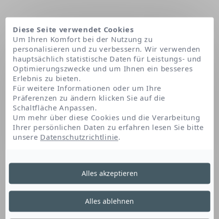
Diese Seite verwendet Cookies
Um Ihren Komfort bei der Nutzung zu
personalisieren und zu verbessern. Wir verwenden
hauptsächlich statistische Daten für Leistungs- und
Optimierungszwecke und um Ihnen ein besseres
Erlebnis zu bieten.
Für weitere Informationen oder um Ihre
Präferenzen zu ändern klicken Sie auf die
Schaltfläche Anpassen.
Startseite
Peg-15 cocopolyamine
Um mehr über diese Cookies und die Verarbeitung
Ihrer persönlichen Daten zu erfahren lesen Sie bitte
unsere
Datenschutzrichtlinie
.
Peg-15 Cocopolyamine
Alles akzeptieren
Dieses Fettsäurederivat ist ein Haarconditioner.
Alles ablehnen
Es steigert den Glanz des Haares und