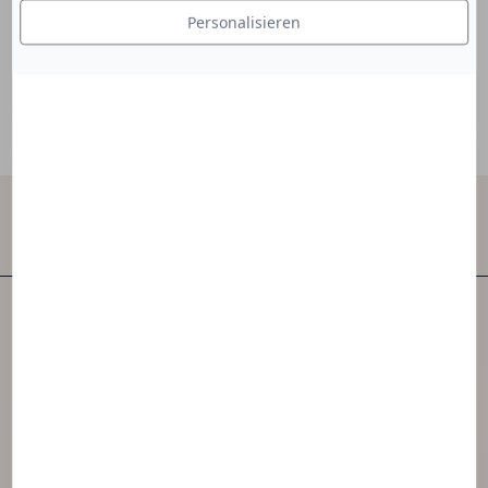
erleichtert das Entwirren und Stylen.
Personalisieren
Kontakt
NAOS ist eines der ersten unabhängigen
Hautpflegeunternehmen der Welt.
NAOS hat 3 Marken geschaffen, die von der
Ekobiologie inspiriert sind.