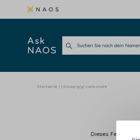
Ask
NAOS
Startseite
Dicaprylyl carbonate
Dieses Fettalkoho
Die