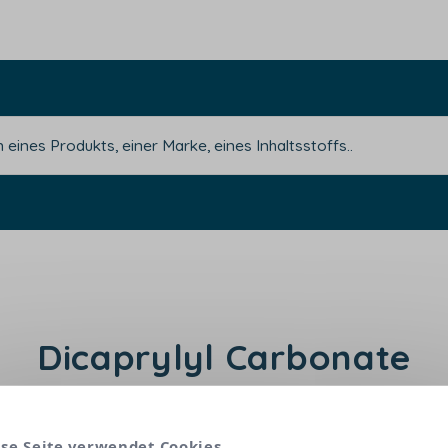
Dicaprylyl Carbonate
l-Derivat ist ein Hautpflegemittel. Es beruhigt und 
se Seite verwendet Cookies