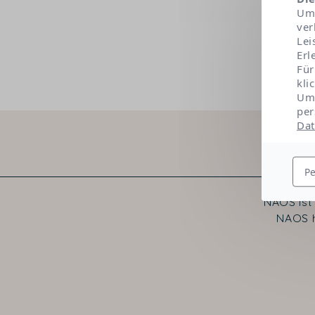
Um 
ver
Lei
Erl
Für
kli
Um 
per
Dat
Pe
NAOS ist
NAOS h