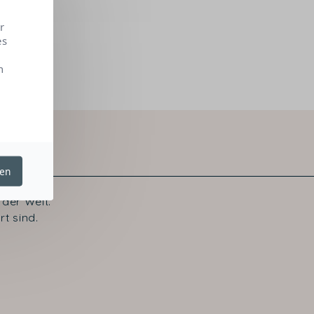
r
es
n
ren
der Welt.
t sind.