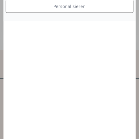
vor mikrobieller Kontamination.
Personalisieren
Kontakt
NAOS ist eines der ersten unabhängigen
Hautpflegeunternehmen der Welt.
NAOS hat 3 Marken geschaffen, die von der
Ekobiologie inspiriert sind.