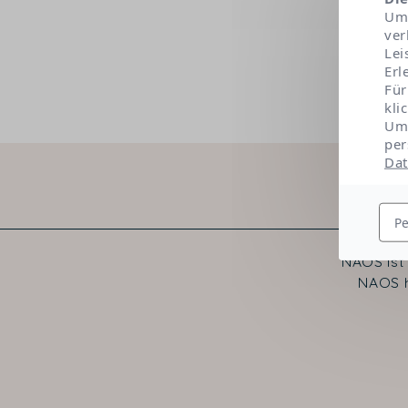
Um 
ver
Lei
Erl
Für
kli
Um 
per
Dat
Pe
NAOS ist
NAOS h