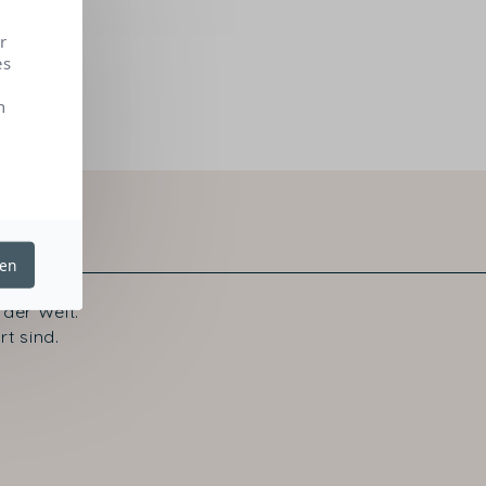
r
es
n
ren
der Welt.
t sind.