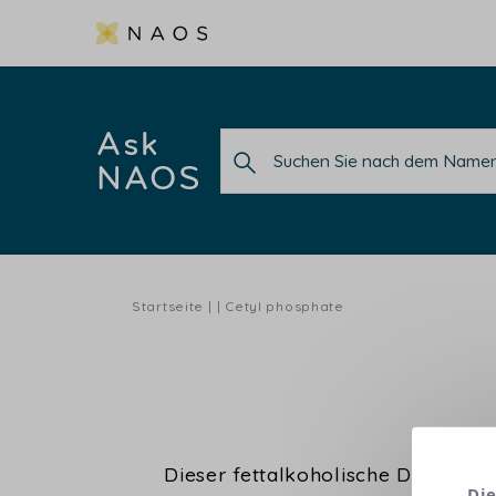
Ask
NAOS
Startseite
Cetyl phosphate
Dieser fettalkoholische Derivat is
Die