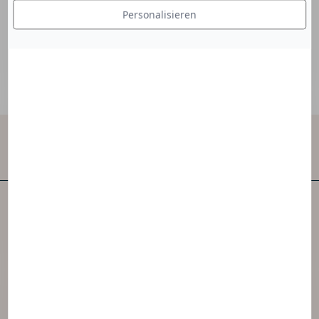
zur Homogenität oder Stabilität bei.
Personalisieren
Kontakt
NAOS ist eines der ersten unabhängigen
Hautpflegeunternehmen der Welt.
NAOS hat 3 Marken geschaffen, die von der
Ekobiologie inspiriert sind.