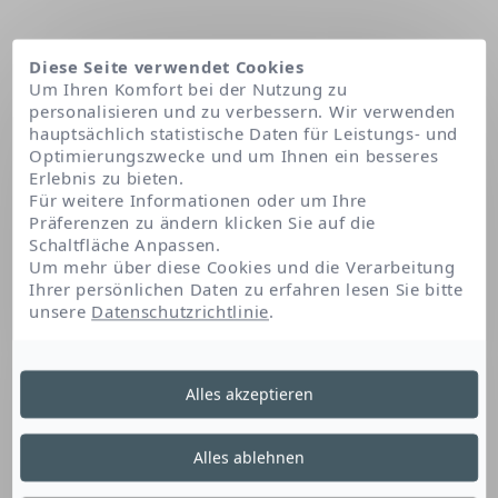
Diese Seite verwendet Cookies
Um Ihren Komfort bei der Nutzung zu
personalisieren und zu verbessern. Wir verwenden
hauptsächlich statistische Daten für Leistungs- und
Optimierungszwecke und um Ihnen ein besseres
Erlebnis zu bieten.
Für weitere Informationen oder um Ihre
Präferenzen zu ändern klicken Sie auf die
Schaltfläche Anpassen.
Startseite
Cetearyl alcohol
Um mehr über diese Cookies und die Verarbeitung
Ihrer persönlichen Daten zu erfahren lesen Sie bitte
unsere
Datenschutzrichtlinie
.
Cetearyl Alcohol
Alles akzeptieren
Dieser Fettalkohol ist ein Verdickungsmittel. Es
Alles ablehnen
verleiht dem Produkt Konsistenz. Es trägt auch