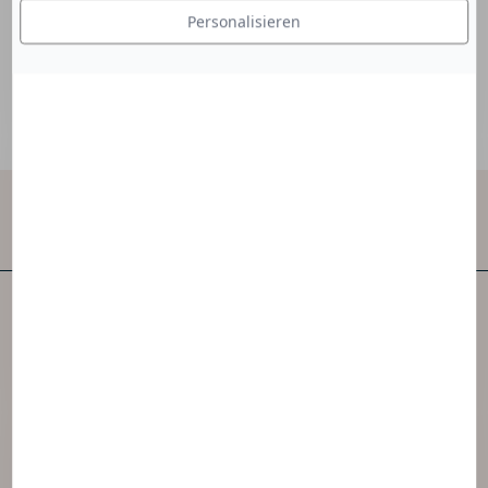
Personalisieren
Kontakt
NAOS ist eines der ersten unabhängigen
Hautpflegeunternehmen der Welt.
NAOS hat 3 Marken geschaffen, die von der
Ekobiologie inspiriert sind.